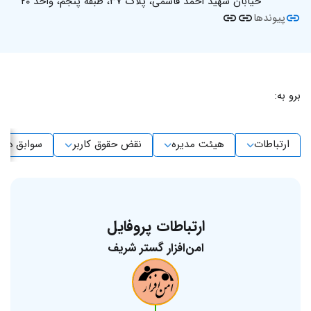
خیابان شهید احمد قاسمی، پلاک ۳۷، طبقه پنجم، واحد ۲۰
پیوندها
برو به:
ارتباطات
هیئت مدیره
نقض حقوق کاربر
سوابق دیگ
ارتباطات پروفایل
امن‌افزار گستر شریف