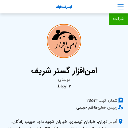
رش به نوار جهت‌یابی
مشخصات فردی
شرکت
امن‌افزار گستر شریف
تولیدی
۲ ارتباط
شماره ثبت
۱۹۱۵۳۴
رییس فعلی
هاشم حبیبی
آدرس
تهران، خیابان تیموری، خیابان شهید داود حبیب زادگان،